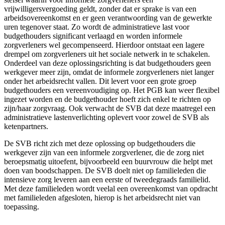
vrijwilligersvergoeding geldt, zonder dat er sprake is van een
arbeidsovereenkomst en er geen verantwoording van de gewerkte
uren tegenover staat. Zo wordt de administratieve last voor
budgethouders significant verlaagd en worden informele
zorgverleners wel gecompenseerd. Hierdoor ontstaat een lagere
drempel om zorgverleners uit het sociale netwerk in te schakelen.
Onderdeel van deze oplossingsrichting is dat budgethouders geen
werkgever meer zijn, omdat de informele zorgverleners niet langer
onder het arbeidsrecht vallen. Dit levert voor een grote groep
budgethouders een vereenvoudiging op. Het PGB kan weer flexibel
ingezet worden en de budgethouder hoeft zich enkel te richten op
zijn/haar zorgvraag. Ook verwacht de SVB dat deze maatregel een
administratieve lastenverlichting oplevert voor zowel de SVB als
ketenpartners.
De SVB richt zich met deze oplossing op budgethouders die
werkgever zijn van een informele zorgverlener, die de zorg niet
beroepsmatig uitoefent, bijvoorbeeld een buurvrouw die helpt met
doen van boodschappen. De SVB doelt niet op familieleden die
intensieve zorg leveren aan een eerste of tweedegraads familielid.
Met deze familieleden wordt veelal een overeenkomst van opdracht
met familieleden afgesloten, hierop is het arbeidsrecht niet van
toepassing.