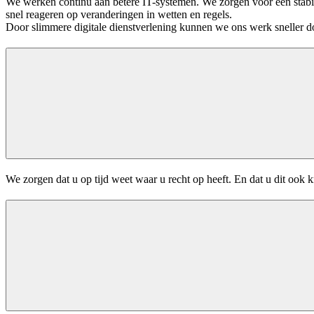
We werken continu aan betere IT-systemen. We zorgen voor een stabi
snel reageren op veranderingen in wetten en regels.
Door slimmere digitale dienstverlening kunnen we ons werk sneller d
We zorgen dat u op tijd weet waar u recht op heeft. En dat u dit ook 