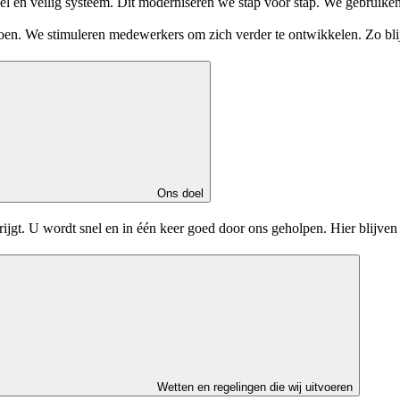
el en veilig systeem. Dit moderniseren we stap voor stap. We gebruik
oen. We stimuleren medewerkers om zich verder te ontwikkelen. Zo blij
Ons doel
krijgt. U wordt snel en in één keer goed door ons geholpen. Hier blijve
Wetten en regelingen die wij uitvoeren