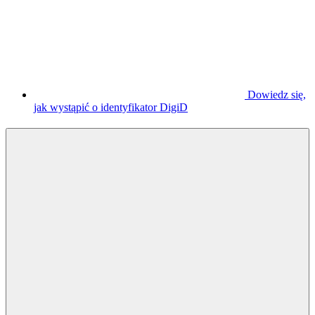
Dowiedz się,
jak wystąpić o identyfikator DigiD