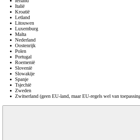
Ierland
Italië
Kroatië
Letland
Litouwen
Luxemburg
Malta
Nederland
Oostenrijk
Polen
Portugal
Roemenië
Slovenië
Slowakije
Spanje
Tsjechië
Zweden
Zwitserland (geen EU-land, maar EU-regels wel van toepassin