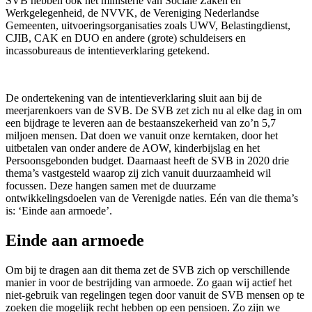
SVB hebben ook het ministerie van Sociale Zaken en
Werkgelegenheid, de NVVK, de Vereniging Nederlandse
Gemeenten, uitvoeringsorganisaties zoals UWV, Belastingdienst,
CJIB, CAK en DUO en andere (grote) schuldeisers en
incassobureaus de intentieverklaring getekend.
De ondertekening van de intentieverklaring sluit aan bij de
meerjarenkoers van de SVB. De SVB zet zich nu al elke dag in om
een bijdrage te leveren aan de bestaanszekerheid van zo’n 5,7
miljoen mensen. Dat doen we vanuit onze kerntaken, door het
uitbetalen van onder andere de AOW, kinderbijslag en het
Persoonsgebonden budget. Daarnaast heeft de SVB in 2020 drie
thema’s vastgesteld waarop zij zich vanuit duurzaamheid wil
focussen. Deze hangen samen met de duurzame
ontwikkelingsdoelen van de Verenigde naties. Eén van die thema’s
is: ‘Einde aan armoede’.
Einde aan armoede
Om bij te dragen aan dit thema zet de SVB zich op verschillende
manier in voor de bestrijding van armoede. Zo gaan wij actief het
niet-gebruik van regelingen tegen door vanuit de SVB mensen op te
zoeken die mogelijk recht hebben op een pensioen. Zo zijn we