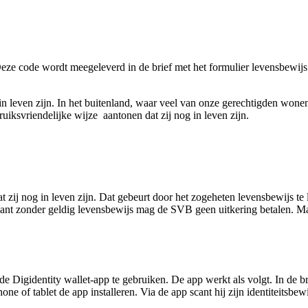
 code wordt meegeleverd in de brief met het formulier levensbewijs d
 leven zijn. In het buitenland, waar veel van onze gerechtigden wonen,
uiksvriendelijke wijze aantonen dat zij nog in leven zijn.
 zij nog in leven zijn. Dat gebeurt door het zogeheten levensbewijs te 
ant zonder geldig levensbewijs mag de SVB geen uitkering betalen. Maa
de Digidentity wallet-app te gebruiken. De app werkt als volgt. In de br
of tablet de app installeren. Via de app scant hij zijn identiteitsbewi