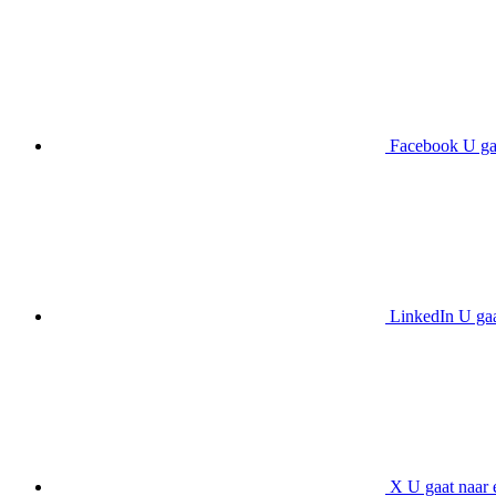
Facebook
U ga
LinkedIn
U gaa
X
U gaat naar 