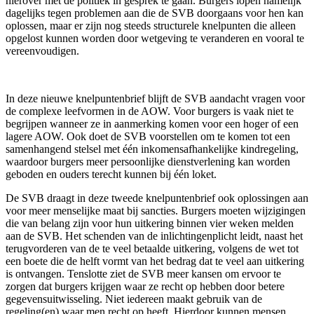
hierover met de politiek in gesprek te gaan. Burgers lopen namelijk
dagelijks tegen problemen aan die de SVB doorgaans voor hen kan
oplossen, maar er zijn nog steeds structurele knelpunten die alleen
opgelost kunnen worden door wetgeving te veranderen en vooral te
vereenvoudigen.
In deze nieuwe knelpuntenbrief blijft de SVB aandacht vragen voor
de complexe leefvormen in de AOW. Voor burgers is vaak niet te
begrijpen wanneer ze in aanmerking komen voor een hoger of een
lagere AOW. Ook doet de SVB voorstellen om te komen tot een
samenhangend stelsel met één inkomensafhankelijke kindregeling,
waardoor burgers meer persoonlijke dienstverlening kan worden
geboden en ouders terecht kunnen bij één loket.
De SVB draagt in deze tweede knelpuntenbrief ook oplossingen aan
voor meer menselijke maat bij sancties. Burgers moeten wijzigingen
die van belang zijn voor hun uitkering binnen vier weken melden
aan de SVB. Het schenden van de inlichtingenplicht leidt, naast het
terugvorderen van de te veel betaalde uitkering, volgens de wet tot
een boete die de helft vormt van het bedrag dat te veel aan uitkering
is ontvangen. Tenslotte ziet de SVB meer kansen om ervoor te
zorgen dat burgers krijgen waar ze recht op hebben door betere
gegevensuitwisseling. Niet iedereen maakt gebruik van de
regeling(en) waar men recht op heeft. Hierdoor kunnen mensen