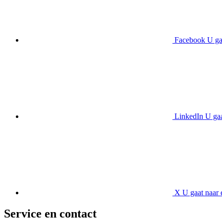
Facebook
U ga
LinkedIn
U gaa
X
U gaat naar 
Service en contact