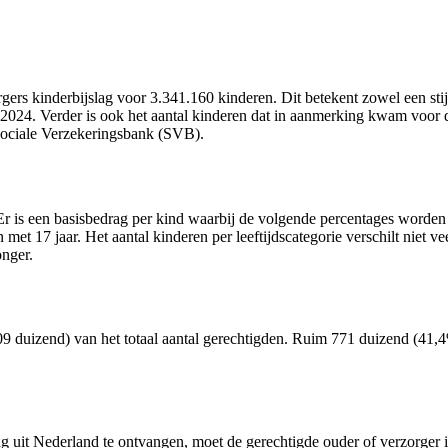
ers kinderbijslag voor 3.341.160 kinderen. Dit betekent zowel een stij
n 2024. Verder is ook het aantal kinderen dat in aanmerking kwam voor
 Sociale Verzekeringsbank (SVB).
. Er is een basisbedrag per kind waarbij de volgende percentages worde
et 17 jaar. Het aantal kinderen per leeftijdscategorie verschilt niet ve
onger.
9 duizend) van het totaal aantal gerechtigden. Ruim 771 duizend (41,4
lag uit Nederland te ontvangen, moet de gerechtigde ouder of verzorg