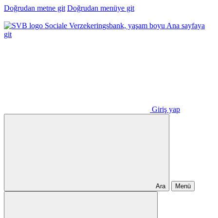
Doğrudan metne git
Doğrudan menüye git
Ana sayfaya
git
Giriş yap
Ara
Menü