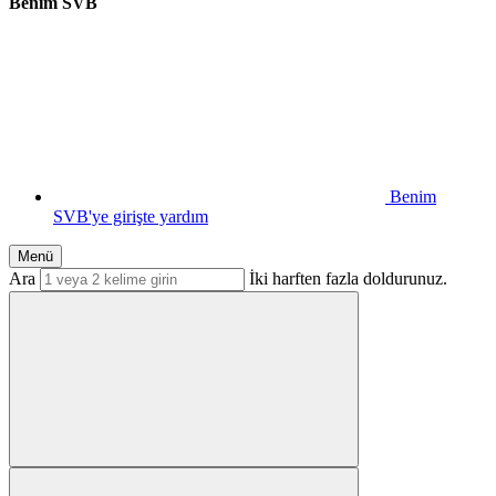
Benim SVB
Benim
SVB'ye girişte yardım
Menü
Ara
İki harften fazla doldurunuz.