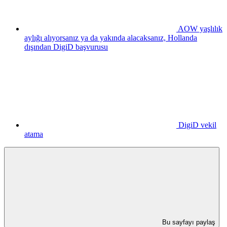
AOW yaşlılık
aylığı alıyorsanız ya da yakında alacaksanız, Hollanda
dışından DigiD başvurusu
DigiD vekil
atama
Bu sayfayı paylaş