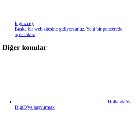
Íngilizce)
Başka bir web sitesine gidiyorsunuz. Yeni bir pencerede
açılacaktır.
Diğer konular
Hollanda’da
DigiD'ye başvurmak