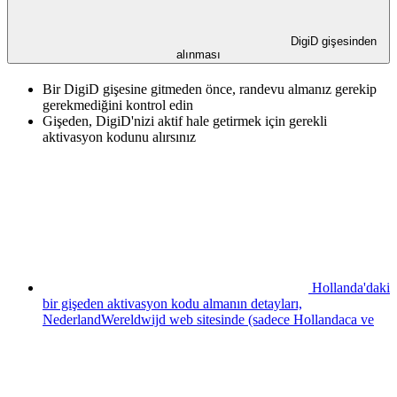
DigiD gişesinden
alınması
Bir DigiD gişesine gitmeden önce, randevu almanız gerekip
gerekmediğini kontrol edin
Gişeden, DigiD'nizi aktif hale getirmek için gerekli
aktivasyon kodunu alırsınız
Hollanda'daki
bir gişeden aktivasyon kodu almanın detayları,
NederlandWereldwijd web sitesinde (sadece Hollandaca ve