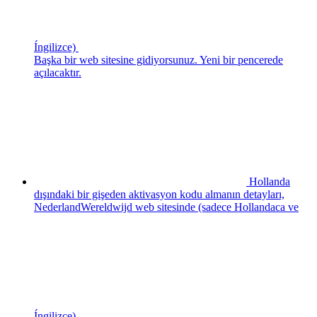
Íngilizce)
Başka bir web sitesine gidiyorsunuz. Yeni bir pencerede
açılacaktır.
Hollanda
dışındaki bir gişeden aktivasyon kodu almanın detayları,
NederlandWereldwijd web sitesinde (sadece Hollandaca ve
Íngilizce)