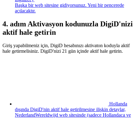
Başka bir web sitesine gidiyorsunuz. Yeni bir pencerede
açılacaktır.
4. adım Aktivasyon kodunuzla DigiD'nizi
aktif hale getirin
Giriş yapabilmeniz için, DigiD hesabınızı aktivaton koduyla aktif
hale getirmelisiniz. DigiD'nizi 21 gün içinde aktif hale getirin.
Hollanda
dışında DigiD'nin aktif hale getirilmesine ilişkin detaylar,
NederlandWereldwijd web sitesinde (sadece Hollandaca ve