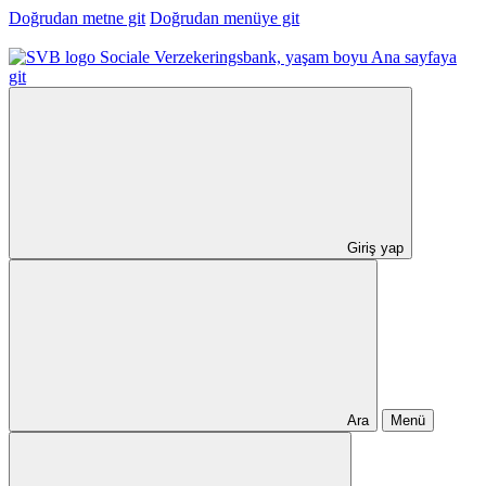
Doğrudan metne git
Doğrudan menüye git
Ana sayfaya
git
Giriş yap
Ara
Menü