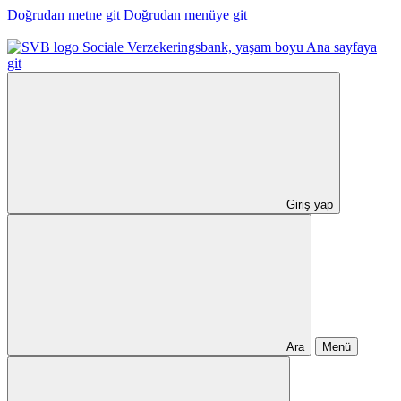
Doğrudan metne git
Doğrudan menüye git
Ana sayfaya
git
Giriş yap
Ara
Menü