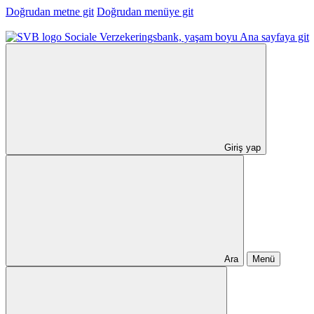
Doğrudan metne git
Doğrudan menüye git
Ana sayfaya git
Giriş yap
Ara
Menü