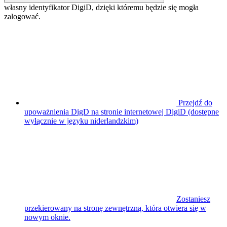
własny identyfikator DigiD, dzięki któremu będzie się mogła
zalogować.
Przejdź do
upoważnienia DigD na stronie internetowej DigiD (dostępne
wyłącznie w języku niderlandzkim)
Zostaniesz
przekierowany na stronę zewnętrzną, która otwiera się w
nowym oknie.