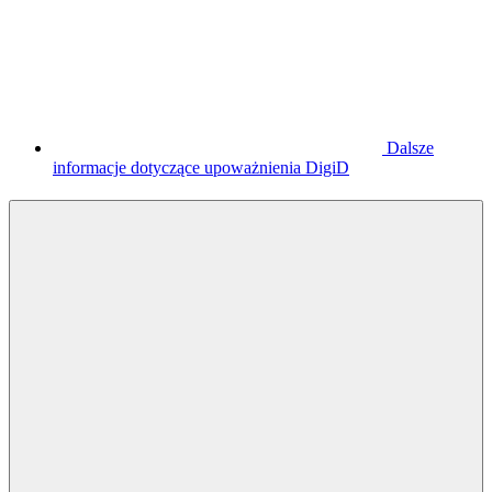
Dalsze
informacje dotyczące upoważnienia DigiD