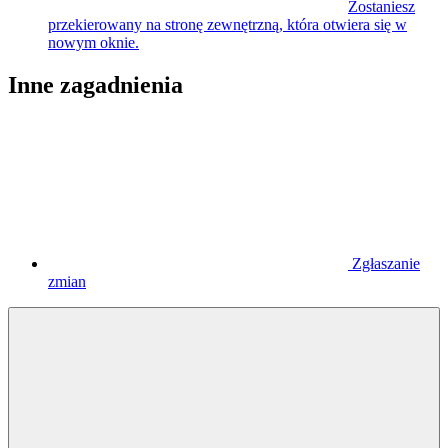
Zostaniesz
przekierowany na stronę zewnętrzną, która otwiera się w
nowym oknie.
Inne zagadnienia
Zgłaszanie
zmian