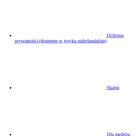
Ochrona
prywatności (dostępne w języku niderlandzkim)
Skargi
Dla mediów