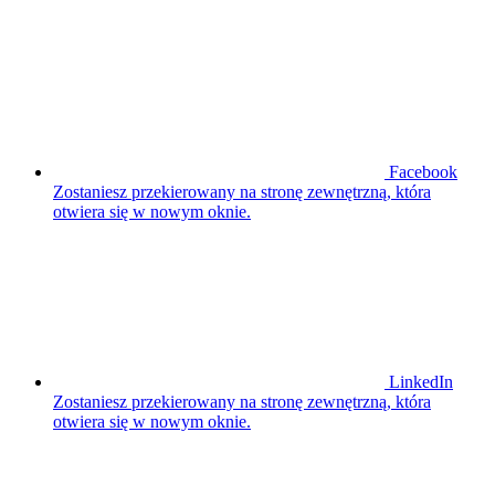
Facebook
Zostaniesz przekierowany na stronę zewnętrzną, która
otwiera się w nowym oknie.
LinkedIn
Zostaniesz przekierowany na stronę zewnętrzną, która
otwiera się w nowym oknie.