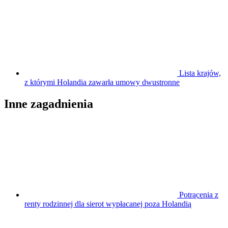
Lista krajów,
z którymi Holandia zawarła umowy dwustronne
Inne zagadnienia
Potrącenia z
renty rodzinnej dla sierot wypłacanej poza Holandią