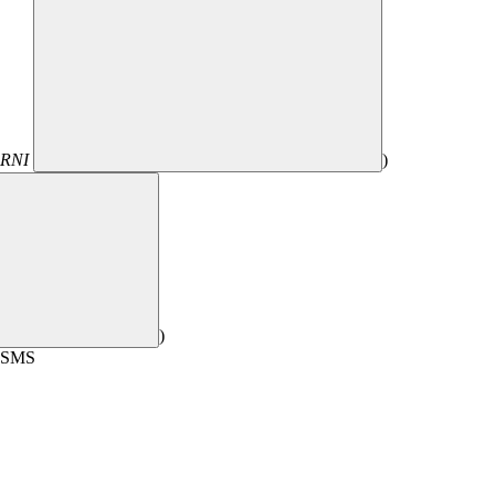
, RNI
)
)
i SMS