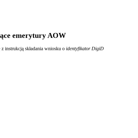
rające emerytury AOW
 z instrukcją składania wniosku o
identyfikator DigiD