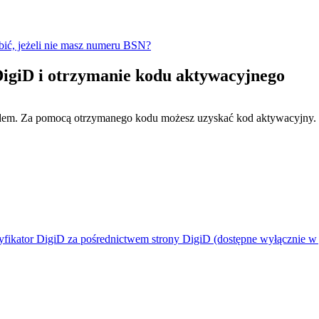
ić, jeżeli nie masz numeru BSN?
 DigiD i otrzymanie kodu aktywacyjnego
odem. Za pomocą otrzymanego kodu możesz uzyskać kod aktywacyjny.
yfikator DigiD za pośrednictwem strony DigiD (dostępne wyłącznie w