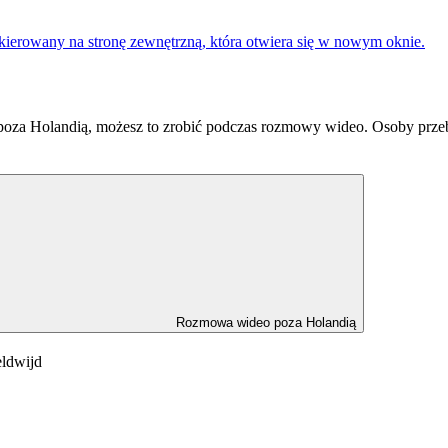
kierowany na stronę zewnętrzną, która otwiera się w nowym oknie.
 poza Holandią, możesz to zrobić podczas rozmowy wideo. Osoby prz
Rozmowa wideo poza Holandią
eldwijd