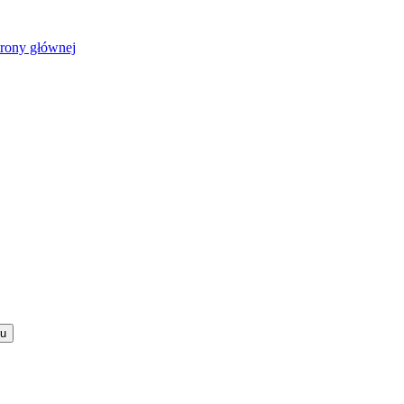
trony głównej
u