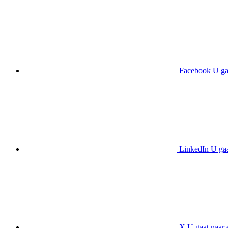
Facebook
U ga
LinkedIn
U gaa
X
U gaat naar 