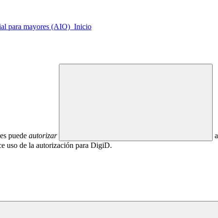
ial para mayores (AIO) Inicio
ces puede
autorizar
a
ce uso de la autorización para DigiD.