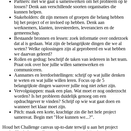
Partners: met wie gaat u samenwerken om het probleem op te
lossen? Denk aan verschillende soorten organisaties die
kunnen helpen.
Stakeholders: dit zijn mensen of groepen die belang hebben
bij het project of er invloed op hebben. Denk aan
werknemers, klanten, investeerders, leveranciers en de
gemeenschap.
Bestaande bronnen en lessen: zoek informatie over onderzoek
dat al is gedaan. Wat zijn de belangrijkste dingen die we al
weten? Welke oplossingen zijn al geprobeerd en wat hebben
we daarvan geleerd?
Rollen en gedrag: beschrijf de taken van iedereen in het team.
Praat ook over hoe jullie willen samenwerken en
communiceren.
Aannames en leerdoelstellingen: schrijf op wat jullie denken
te weten en wat jullie willen leren. Focus op de 5
belangrijkste dingen waarover jullie nog niet zeker zijn.
Vervolgstappen: maak een plan. Wat moet er nog onderzocht
worden? Is het probleem duidelijk genoeg om een
opdrachtgever te vinden? Schrijf op wie wat gaat doen en
wanneer het klaar moet zijn.
Pitch: maak een korte, krachtige zin die het hele project
samenvat. Begin met "Hoe kunnen we...?".
Houd het Challenge canvas up-to-date terwijl u aan het project