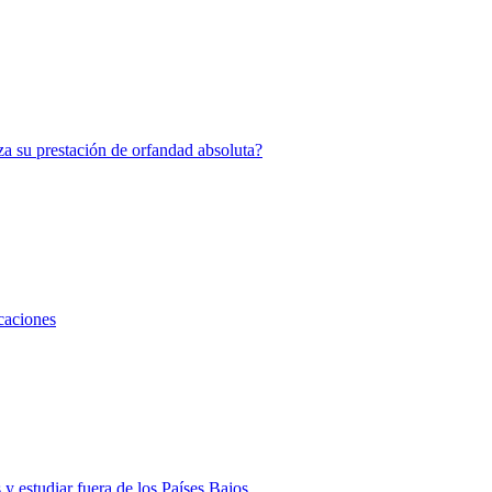
za su prestación de orfandad absoluta?
caciones
 y estudiar fuera de los Países Bajos